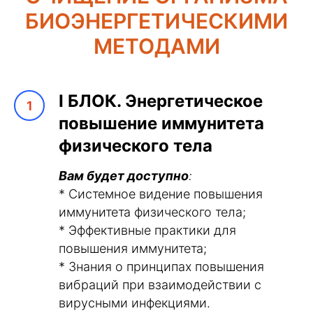
Curiosity about life in all its aspe
БИОЭНЕРГЕТИЧЕСКИМИ
great creative people.
МЕТОДАМИ
I
БЛОК. Энергетическое
повышение иммунитета
физического тела
Вам будет доступно
:
* Системное видение повышения
иммунитета физического тела;
* Эффективные практики для
повышения иммунитета;
* Знания о принципах повышения
вибраций при взаимодействии с
вирусными инфекциями.