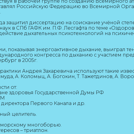
частвуя в рабочей группе по созданию Всемирного а
тавлял Российскую Федерацию во Всемирной Орг
.
ода защитил диссертацию на соискание учёной степ
наук в СПб ГАФК им. П.Ф. Лесгафта по теме «Оздоро
ействие дыхательных психотехнологий на психиче
лии, показывая энергоактивное дыхание, выиграл те
народного конгресса по дыханию с участием пред
ербург в 2005г.
рактики Андрея Захаревича используют такие изве
ермуда, А. Коломыц, А. Богокин, Т. Тажетдинов, А. Во
сти от:
ране здоровья Государственной Думы РФ
НМ
о директора Первого Канала и др.
ый целитель.
о морскому многоборью.
ересов – триатлон.