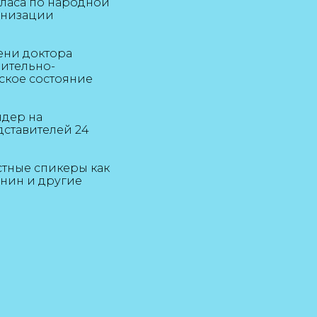
тласа по народной
анизации
ени доктора
вительно-
ское состояние
ндер на
ставителей 24
стные спикеры как
ронин и другие