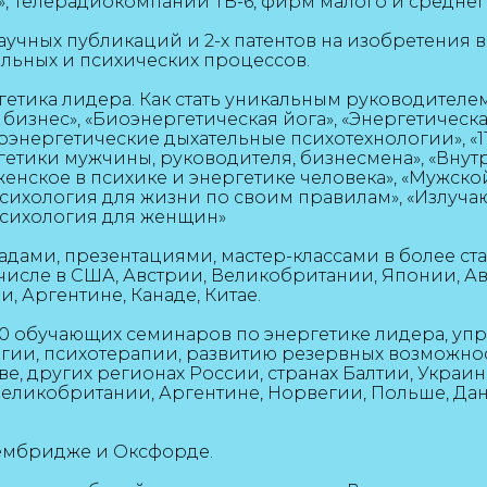
», Телерадиокомпании ТВ-6, фирм малого и среднег
аучных публикаций и 2-х патентов на изобретения в
льных и психических процессов.
гетика лидера. Как стать уникальным руководителем
 бизнес», «Биоэнергетическая йога», «Энергетичес
оэнергетические дыхательные психотехнологии», «1
тики мужчины, руководителя, бизнесмена», «Внут
женское в психике и энергетике человека»,
«
Мужской
сихология для жизни по своим правилам
», «Излуча
психология для женщин»
ладами, презентациями, мастер-классами в более с
м числе в США, Австрии, Великобритании, Японии, А
, Аргентине, Канаде, Китае.
0 обучающих семинаров по энергетике лидера, уп
гии, психотерапии, развитию резервных возможнос
е, других регионах России, странах Балтии, Украи
еликобритании, Аргентине, Норвегии, Польше, Дан
Кембридже и Оксфорде.