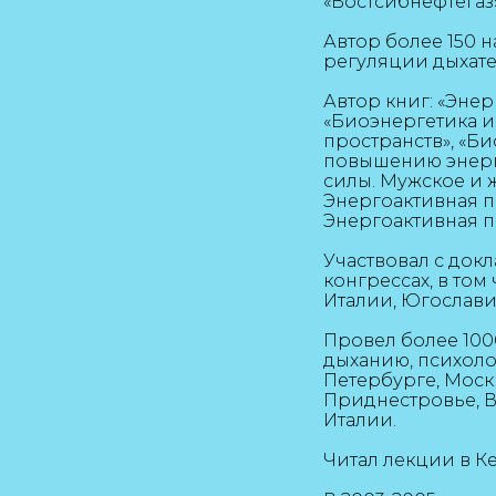
«Востсибнефтегаз
Автор более 150 н
регуляции дыхате
Автор книг: «Энер
«Биоэнергетика и
пространств», «Би
повышению энерге
силы. Мужское и 
Энергоактивная п
Энергоактивная 
Участвовал с док
конгрессах, в то
Италии, Югославии
Провел более 100
дыханию, психоло
Петербурге, Москв
Приднестровье, В
Италии.
Читал лекции в 