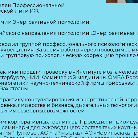
член Профессиональной
еской Лиги РФ.
емии Энергоактивной психологии.
ийского направления психологии «Энергоактивная 
ководил группой профессионального психологическ
 учреждения. За время работы через проводимое им
и групповую психологическую коррекцию прошло б
актики прошли проверку в «Институте мозга человек
Петербурге, НИИ Космической медицины ФМБА Росс
нергетики научно-технической фирмы «Биосвязь», и
Зах страны
практику консультирования и энергетической корр
овека, лидерства и бизнеса, дыхательных технологи
звития резервных возможностей.
мм корпоративных тренингов.
Проводил индивиду
 семинары для руководящего состава таких крупн
тия "Пулково", АО «Таймыргаз», АО «Норильскгазпр