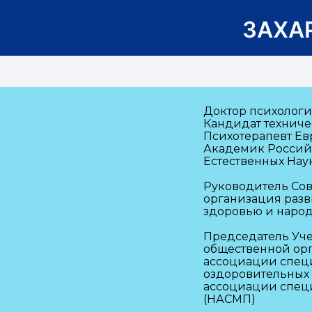
ЗАХА
Доктор
психологи
Кандидат техниче
Психотерапевт Ев
Академик Россий
Естественных Наук
Руководитель Со
организация разв
здоровью и наро
Председатель Уч
общественной ор
ассоциации спец
оздоровительных
ассоциации спец
(НАСМП)