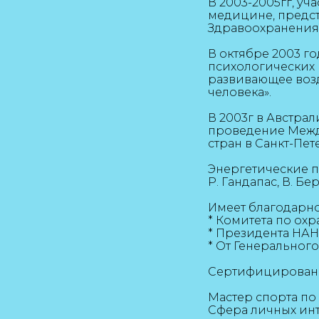
В 2003-2005гг, у
медицине, предс
Здравоохранения
В октябре 2003 г
психологических 
развивающее возд
человека».
В 2003г в Австра
проведение Между
стран в Санкт-Пет
Энергетические п
Р. Гандапас, В. Б
Имеет благодарно
* Комитета по ох
* Президента НА
* От Генеральног
Сертифицированн
Мастер спорта п
Сфера личных инт