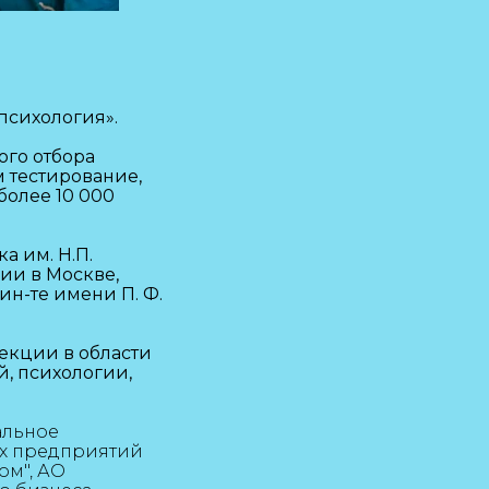
психология».
ого отбора
 тестирование,
олее 10 000
а им. Н.П.
ии в Москве,
н-те имени П. Ф.
екции в области
й, психологии,
альное
ых предприятий
ом", АО