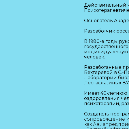
Действительный 
Психотерапевтич
Основатель Акад
Разработчик росс
В 1980-е годы ру
государственного
индивидуальную 
человек.
Разработанные пр
Бехтеревой в С.-
Лаборатории биоэ
Лесгафта, иных ВУ
Имеет 40-летнюю 
оздоровления чел
психотерапии, ра
Создатель програ
сопровождение и
как Авиапредприя