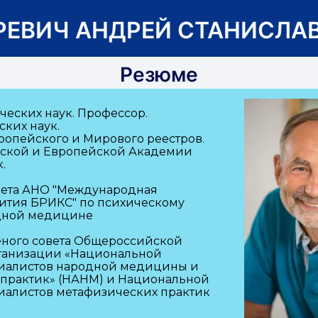
РЕВИЧ АНДРЕЙ СТАНИСЛА
Резюме
ческих наук. Профессор.
ских наук.
ропейского и Мирового реестров.
ской и Европейской Академии
.
вета АНО "Международная
ития БРИКС" по психическому
дной медицине
еного совета Общероссийской
ганизации «Национальной
иалистов народной медицины и
 практик» (НАНМ) и Национальной
иалистов метафизических практик