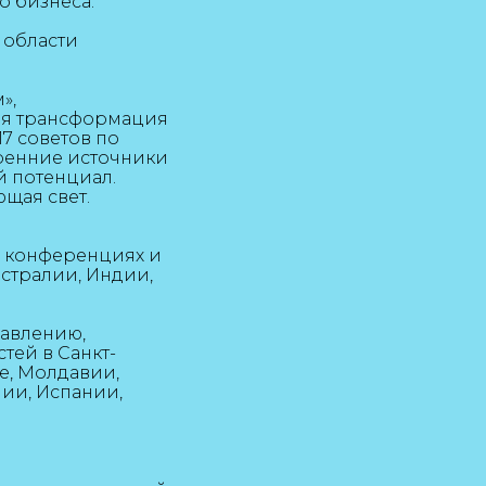
о бизнеса.
 области
»,
кая трансформация
17 советов по
ренние источники
 потенциал.
ющая свет.
та конференциях и
встралии, Индии,
равлению,
тей в Санкт-
не, Молдавии,
ии, Испании,