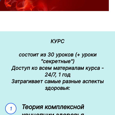
КУРС
состоит из 30 уроков (+ уроки
"секретные")
Curiosity about life in all its aspe
Доступ ко всем материалам курса -
great creative people.
24/7, 1 год
Затрагивает самые разные аспекты
здоровья:
Теория комплексной