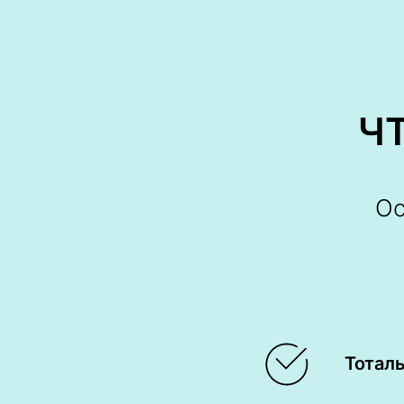
Ч
Ос
Тотал