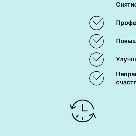
Сняти
Профе
Повыш
Улучш
Направ
счаст